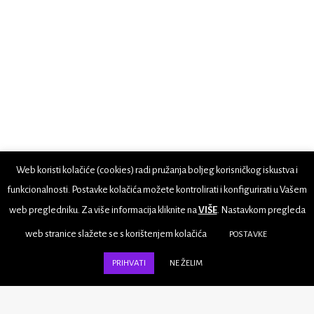
Web koristi kolačiće (cookies) radi pružanja boljeg korisničkog iskustva i
funkcionalnosti. Postavke kolačića možete kontrolirati i konfigurirati u Vašem
web pregledniku. Za više informacija kliknite na
VIŠE
. Nastavkom pregleda
web stranice slažete se s korištenjem kolačića
POSTAVKE
PRIHVATI
NE ŽELIM